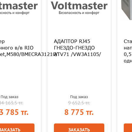
ер
АДАПТОР RJ45
Ст
нного в/в RIO
ГНЕЗДО-ГНЕЗДО
на
net,M580/BMECRA31210/
ATV71 /VW3A1105/
0,5
од
Под заказ
Под заказ
4 163.5 тг.
9 652.5 тг.
3 785 тг.
8 775 тг.
ЗАКАЗАТЬ
ЗАКАЗАТЬ