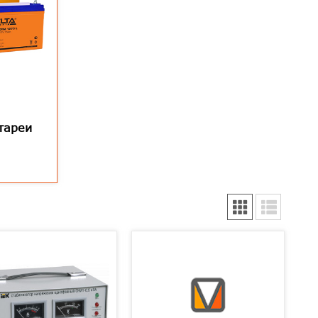
тареи