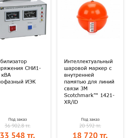
абилизатор
Интеллектуальный
пряжения СНИ1-
шаровой маркер с
 кВА
внутренней
нофазный ИЭК
памятью для линий
связи 3M
Scotchmark™ 1421-
XR/iD
Под заказ
Под заказ
36 902.8 тг.
20 592 тг.
33 548 тг.
18 720 тг.