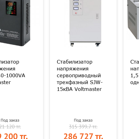
лизатор
Стабилизатор
Ст
жения
напряжения
на
0-1000VA
сервоприводный
1,5
ster
трехфазный SJW-
од
15кВА Voltmaster
Под заказ
Под заказ
21 120 тг.
315 399.7 тг.
 200 тг.
286 727 тг.