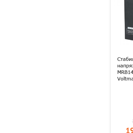
Стаби
напря
MRB14
Voltma
19