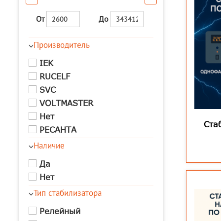
От
До
Производитель
IEK
RUCELF
SVC
VOLTMASTER
Нет
Ста
РЕСАНТА
Наличие
Да
Нет
Тип стабилизатора
Релейный