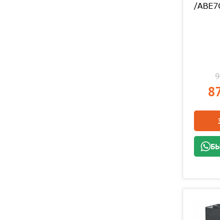
/ABE7
9
87
БЫ