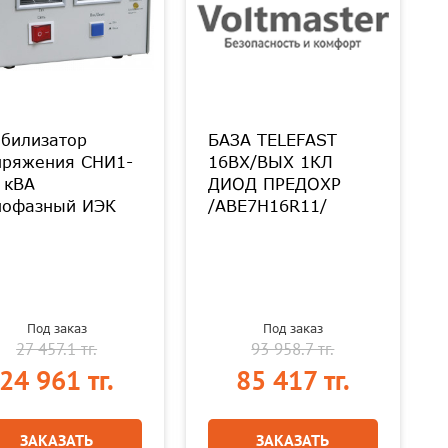
абилизатор
БАЗА TELEFAST
пряжения СНИ1-
16ВХ/ВЫХ 1КЛ
 кВА
ДИОД ПРЕДОХР
нофазный ИЭК
/ABE7H16R11/
Под заказ
Под заказ
27 457.1 тг.
93 958.7 тг.
24 961 тг.
85 417 тг.
ЗАКАЗАТЬ
ЗАКАЗАТЬ