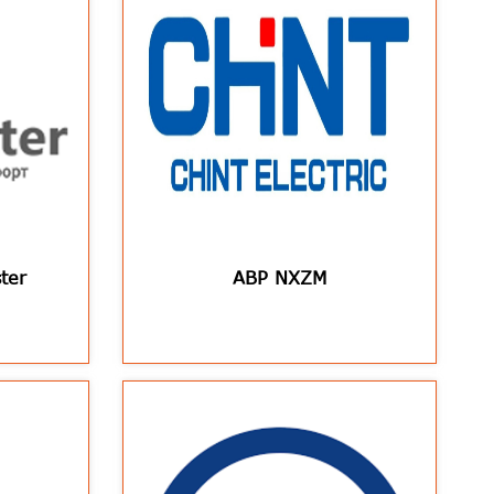
ter
АВР NXZM