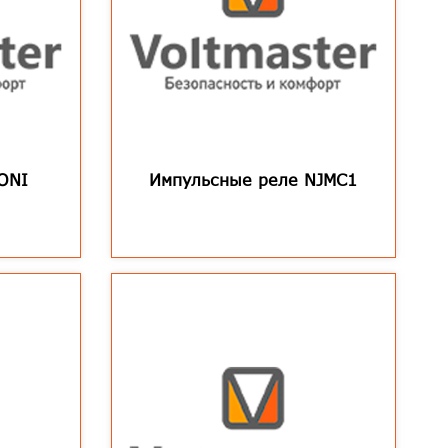
ONI
Импульсные реле NJMC1