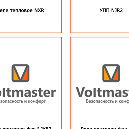
еле тепловое NXR
УПП NJR2