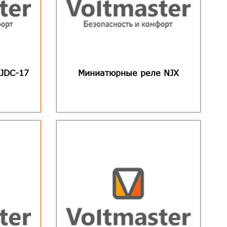
JDC-17
Миниатюрные реле NJX