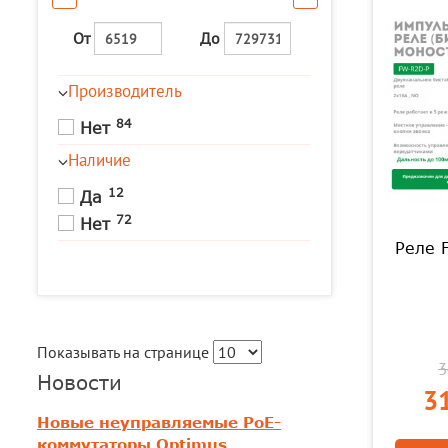
От
До
Производитель
84
Нет
Наличие
12
Да
72
Нет
Реле 
Показывать на странице
3
Новости
31
Новые неуправляемые PoE-
коммутаторы Optimus