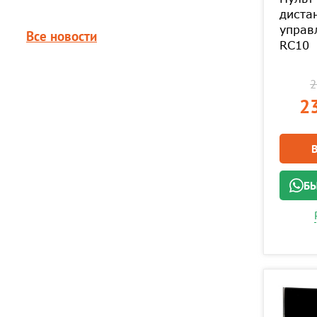
диста
управ
Все новости
RC10
2
23
БЫ