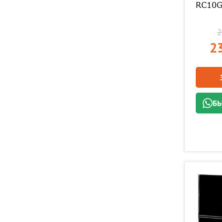
RC10
2
23
БЫ