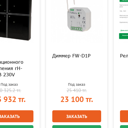
Диммер FW-D1P
Ре
нционного
ления rH-
B 230V
Под заказ
Под заказ
0 325.2 тг.
25 410 тг.
 932 тг.
23 100 тг.
ЗАКАЗАТЬ
ЗАКАЗАТЬ