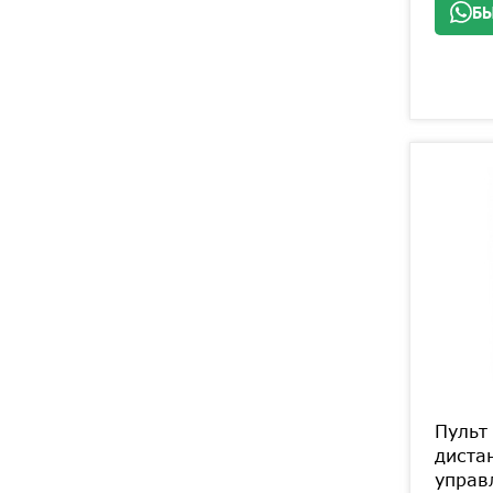
БЫ
Пульт
диста
управ