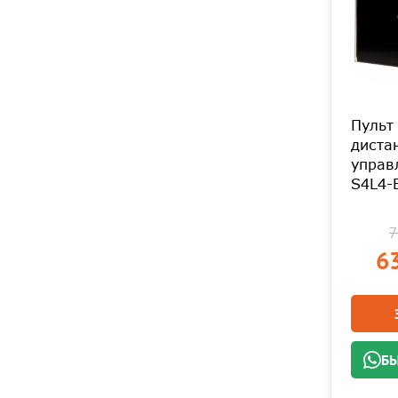
Пульт
диста
управ
S4L4-
7
63
БЫ