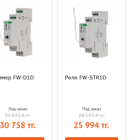
ммер FW-D1D
Реле FW-STR1D
Под заказ
Под заказ
33 833.8 тг.
28 593.4 тг.
30 758 тг.
25 994 тг.