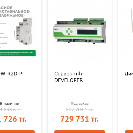
FW-R2D-P
Сервер mh-
Ди
DEVELOPER
В наличии
Под заказ
4 898.6 тг.
802 704.1 тг.
 726 тг.
729 731 тг.