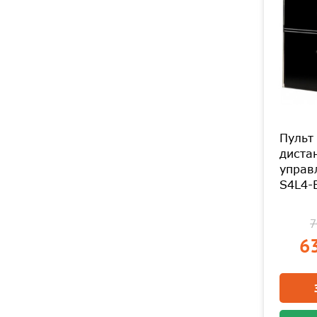
Пульт
диста
управ
S4L4-
7
63