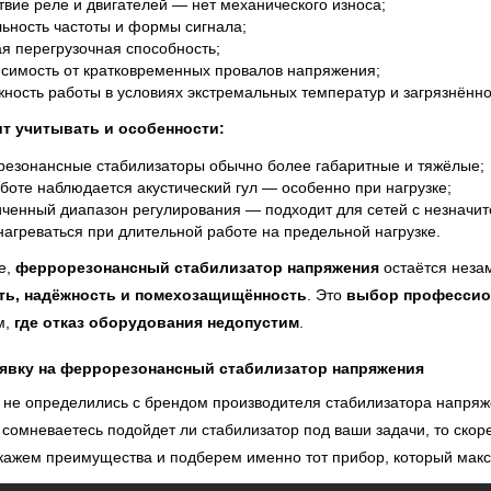
твие реле и двигателей — нет механического износа;
ьность частоты и формы сигнала;
я перегрузочная способность;
симость от кратковременных провалов напряжения;
ность работы в условиях экстремальных температур и загрязнённо
ит учитывать и особенности:
езонансные стабилизаторы обычно более габаритные и тяжёлые;
боте наблюдается акустический гул — особенно при нагрузке;
ченный диапазон регулирования — подходит для сетей с незначи
нагреваться при длительной работе на предельной нагрузке.
е,
феррорезонансный стабилизатор напряжения
остаётся неза
ть, надёжность и помехозащищённость
. Это
выбор профессио
м,
где отказ оборудования недопустим
.
аявку на феррорезонансный стабилизатор напряжения
 не определились с брендом производителя стабилизатора напряж
 сомневаетесь подойдет ли стабилизатор под ваши задачи, то ско
кажем преимущества и подберем именно тот прибор, который макс