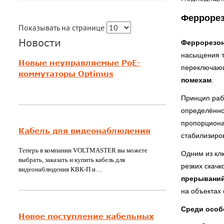
Феррорез
Показывать на странице
Новости
Феррорезон
насыщения т
Новые неуправляемые PoE-
переключающ
коммутаторы Optimus
помехам
.
Принцип раб
определённо
пропорциона
Кабель для видеонаблюдения
стабилизиро
Теперь в компании VOLTMASTER вы можете
Одним из кл
выбрать, заказать и купить кабель для
резких скач
видеонаблюдения КВК-П и…
прерывани
на объектах
Среди особ
Новое поступление кабельных