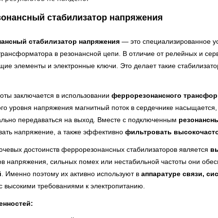
онансный стабилизатор напряжения
ансный стабилизатор напряжения
— это специализированное ус
рансформатора в резонансной цепи. В отличие от релейных и серв
ие элементы и электронные ключи. Это делает такие стабилизат
оты заключается в использовании
феррорезонансного трансфор
го уровня напряжения магнитный поток в сердечнике насыщается,
льно передаваться на выход. Вместе с подключенным
резонансн
вать напряжение, а также эффективно
фильтровать высокочаст
ючевых достоинств феррорезонансных стабилизаторов является
в
ков напряжения, сильных помех или нестабильной частоты они обе
й
. Именно поэтому их активно используют в
аппаратуре связи, с
 с высокими требованиями к электропитанию.
енностей: