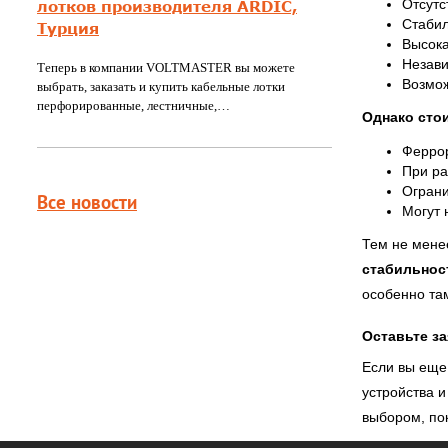
Отсутс
лотков производителя ARDIC,
Стабил
Турция
Высока
Незави
Теперь в компании VOLTMASTER вы можете
Возмож
выбрать, заказать и купить кабельные лотки
перфорированные, лестничные,…
Однако сто
Феррор
При ра
Ограни
Все новости
Могут 
Тем не мене
стабильнос
особенно та
Оставьте з
Если вы еще
устройства и
выбором, по