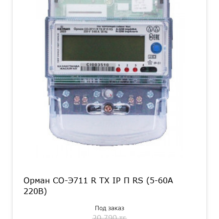
Орман СО-Э711 R TX IP П RS (5-60А
220В)
Под заказ
20 790 тг.