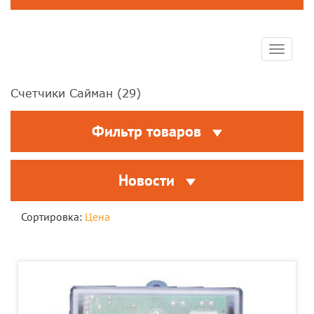
Toggle
navigat
Счетчики Сайман (
29
)
Фильтр товаров
Новости
Сортировка:
Цена