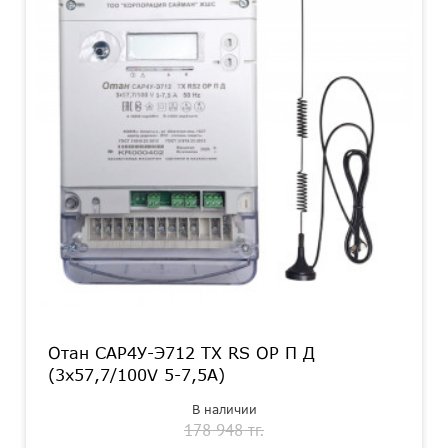
Отан САР4У-Э712 TX RS OP П Д
(3x57,7/100V 5-7,5A)
В наличии
178 948 тг.