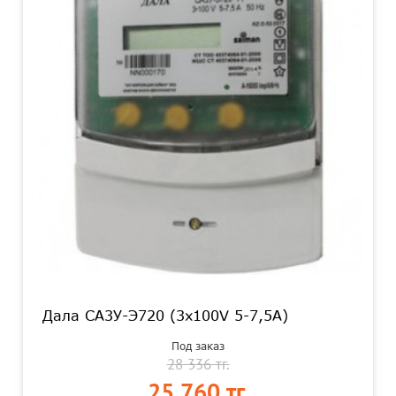
Дала СА3У-Э720 (3х100V 5-7,5A)
Под заказ
28 336 тг.
25 760 тг.