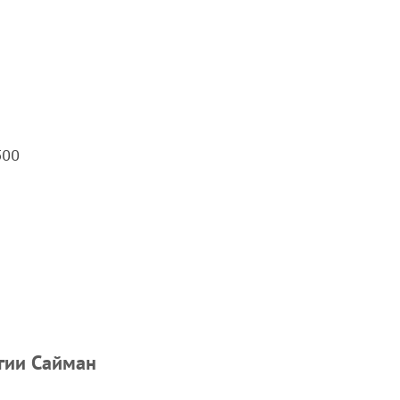
500
ргии Сайман