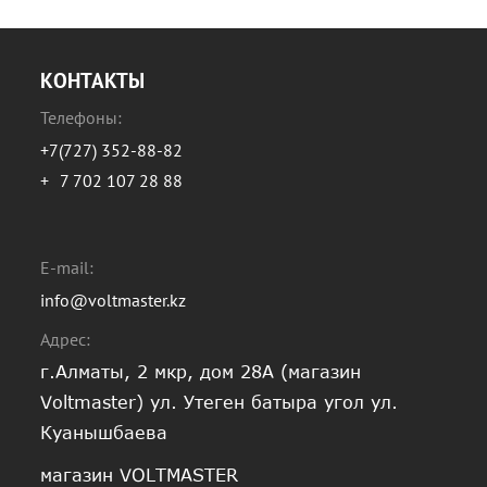
КОНТАКТЫ
Телефоны:
+7(727) 352-88-82
+
7 702 107 28 88
E-mail:
info@voltmaster.kz
Адрес:
г.Алматы, 2 мкр, дом 28А (магазин
Voltmaster) ул. Утеген батыра угол ул.
Куанышбаева
магазин VOLTMASTER