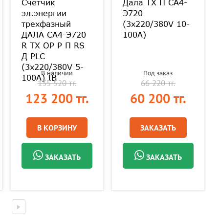
Счетчик
Дала TX П СА4-
эл.энергии
Э720
трехфазный
(3x220/380V 10-
ДАЛА СА4-Э720
100A)
R TX OP P П RS
Д PLC
(3х220/380V 5-
В наличии
Под заказ
100А) IB
135 520 тг.
66 220 тг.
123 200 тг.
60 200 тг.
В КОРЗИНУ
ЗАКАЗАТЬ
ЗАКАЗАТЬ
ЗАКАЗАТЬ