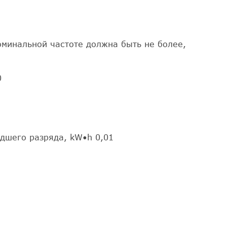
минальной частоте должна быть не более,
0
адшего разряда, kW•h 0,01