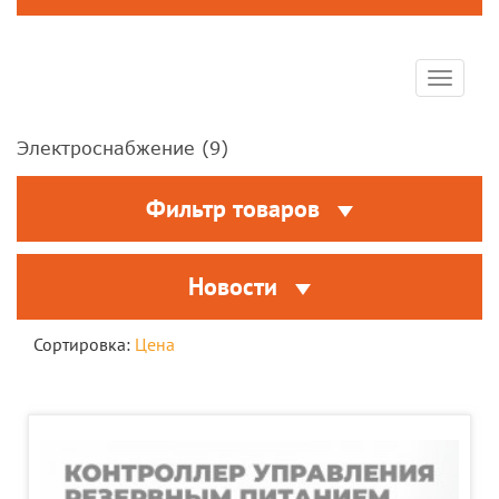
Toggle
navigat
Электроснабжение (
9
)
Фильтр товаров
Новости
Сортировка:
Цена