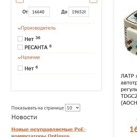
От
До
Производитель
36
Нет
6
РЕСАНТА
Наличие
6
Нет
ЛАТР 
автот
регул
TDGC2
(АОСН
Показывать на странице
Новости
16
Новые неуправляемые PoE-
коммутаторы Optimus