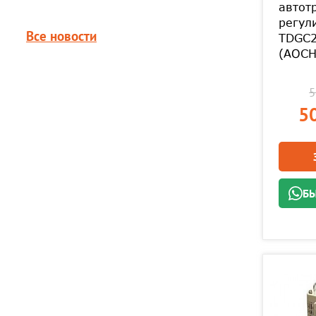
автот
регул
Все новости
TDGC2
(АОСН
5
50
БЫ