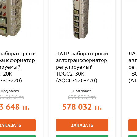
лабораторный
ЛАТР лабораторный
ЛА
рансформатор
автотрансформатор
ав
ируемый
регулируемый
ре
-20K
TDGC2-30K
TS
-80-220)
(АОСН-120-220)
(АТ
Под заказ
Под заказ
6 012.8 тг.
635 835.2 тг.
3 648 тг.
578 032 тг.
ЗАКАЗАТЬ
ЗАКАЗАТЬ