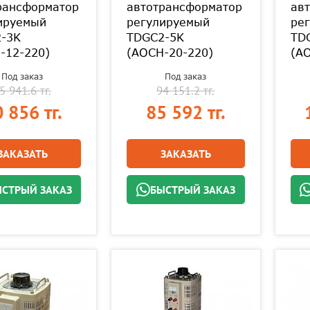
рансформатор
автотрансформатор
ав
ируемый
регулируемый
ре
-3K
TDGC2-5K
TD
-12-220)
(АОСН-20-220)
(А
Под заказ
Под заказ
5 941.6 тг.
94 151.2 тг.
 856 тг.
85 592 тг.
ЗАКАЗАТЬ
ЗАКАЗАТЬ
СТРЫЙ ЗАКАЗ
БЫСТРЫЙ ЗАКАЗ