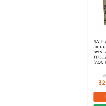
ЛАТР 
автот
регул
TDGC2
(АОСН
35
32