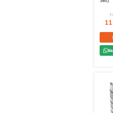
380)
12
11
БЫ