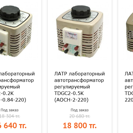
лабораторный
ЛАТР лабораторный
ЛА
рансформатор
автотрансформатор
ав
ируемый
регулируемый
ре
-0.2K
TDGC2-0.5K
TD
-0.84-220)
(АОСН-2-220)
220
Под заказ
Под заказ
18 304 тг.
20 680 тг.
 640 тг.
18 800 тг.