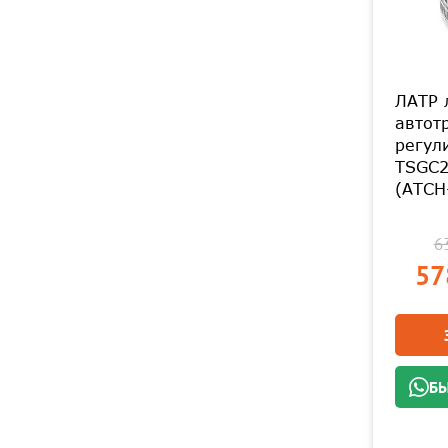
ЛАТР 
автот
регул
TSGC2
(АТСН
63
57
БЫ