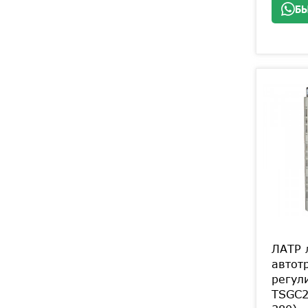
БЫ
ЛАТР 
автот
регул
TSGC2