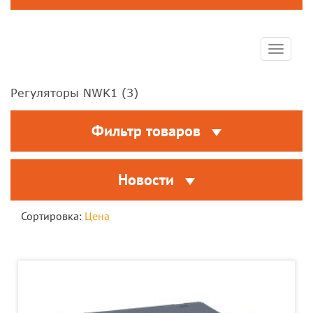
Toggle
navigat
Регуляторы NWK1 (
3
)
Фильтр товаров
Новости
Сортировка:
Цена