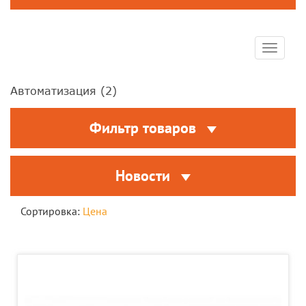
Toggle
navigat
Автоматизация (
2
)
Фильтр товаров
Новости
Сортировка:
Цена