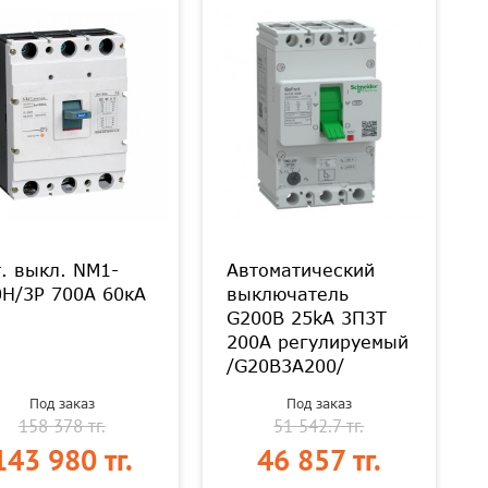
. выкл. NM1-
Автоматический
0H/3Р 700A 60кА
выключатель
G200B 25kA 3П3Т
200A регулируемый
/G20B3A200/
Под заказ
Под заказ
158 378 тг.
51 542.7 тг.
143 980 тг.
46 857 тг.