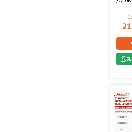
/G40N
23
21
БЫ