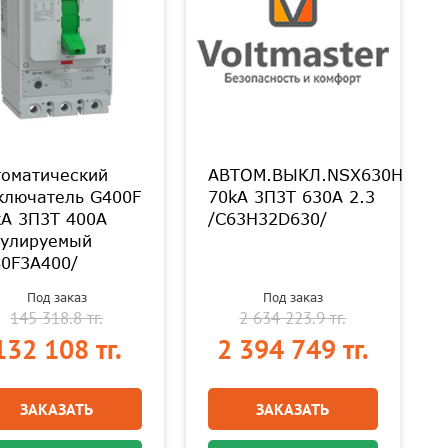
томатический
АВТОМ.ВЫКЛ.NSX630H
ключатель G400F
70kA 3П3Т 630A 2.3
kA 3П3Т 400A
/C63H32D630/
гулируемый
40F3A400/
Под заказ
Под заказ
145 318.8 тг.
2 634 223.9 тг.
132 108 тг.
2 394 749 тг.
ЗАКАЗАТЬ
ЗАКАЗАТЬ