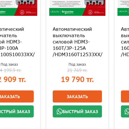
атический
Автоматический
Ав
чатель
выключатель
вы
ой HDM3-
силовой HDM3-
си
3P-100A
160T/3P-125A
16
100S10033XX/
/HDM3160T12533XX/
/H
Под заказ
Под заказ
4 199.9 тг.
21 769 тг.
 909 тг.
19 790 тг.
ЗАКАЗАТЬ
ЗАКАЗАТЬ
СТРЫЙ ЗАКАЗ
БЫСТРЫЙ ЗАКАЗ