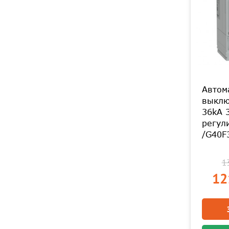
Автом
выклю
36kA 
регул
/G40F
13
12