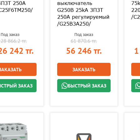
4П3Т 250A
выключатель
75
C25F6TM250/
G250B 25kA 3П3Т
22
250A регулируемый
/C
/G25B3A250/
Под заказ
Под заказ
128 866.2 тг.
61 870.6 тг.
26 242 тг.
56 246 тг.
1
ЗАКАЗАТЬ
ЗАКАЗАТЬ
СТРЫЙ ЗАКАЗ
БЫСТРЫЙ ЗАКАЗ