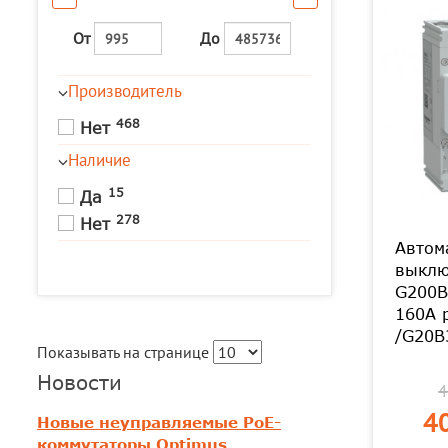
От
До
Производитель
468
Нет
Наличие
15
Да
278
Нет
Автом
выклю
G200B
160A 
/G20B
Показывать на странице
Новости
4
40
Новые неуправляемые PoE-
коммутаторы Optimus