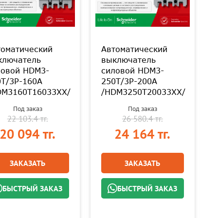
томатический
Автоматический
ключатель
выключатель
ловой HDM3-
силовой HDM3-
0T/3P-160A
250T/3P-200A
DM3160T16033XX/
/HDM3250T20033XX/
Под заказ
Под заказ
22 103.4 тг.
26 580.4 тг.
20 094 тг.
24 164 тг.
ЗАКАЗАТЬ
ЗАКАЗАТЬ
БЫСТРЫЙ ЗАКАЗ
БЫСТРЫЙ ЗАКАЗ