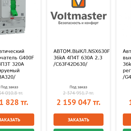
атический
АВТОМ.ВЫКЛ.NSX630F
Ав
чатель G400F
36kA 4П4Т 630A 2.3
вы
3П3Т 320A
/C63F42D630/
36
ируемый
ре
3A320/
/G
Под заказ
Под заказ
4 010.8 тг.
2 374 951.7 тг.
1 828 тг.
2 159 047 тг.
ЗАКАЗАТЬ
ЗАКАЗАТЬ