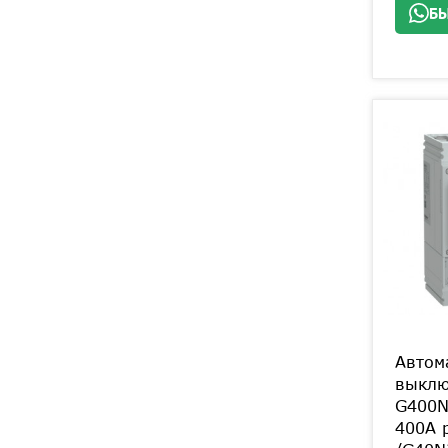
БЫ
Автом
выклю
G400N
400A 