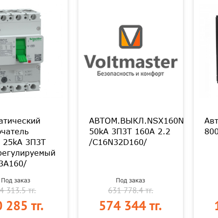
атический
АВТОМ.ВЫКЛ.NSX160N
Авт
чатель
50kA 3П3Т 160A 2.2
80
 25kA 3П3Т
/C16N32D160/
регулируемый
3A160/
Под заказ
Под заказ
4 313.5 тг.
631 778.4 тг.
 285 тг.
574 344 тг.