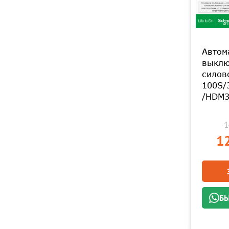
Автом
выклю
силов
100S/
/HDM3
1
12
БЫ