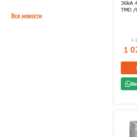
36kA 
TMD /
Все новости
1 
1 0
БЫ