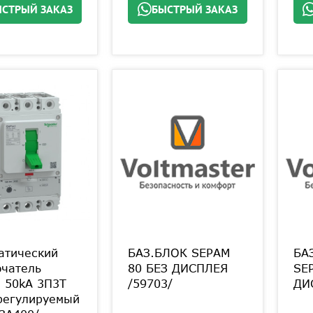
СТРЫЙ ЗАКАЗ
БЫСТРЫЙ ЗАКАЗ
атический
БАЗ.БЛОК SEPAM
БА
чатель
80 БЕЗ ДИСПЛЕЯ
SE
 50kA 3П3Т
/59703/
ДИ
регулируемый