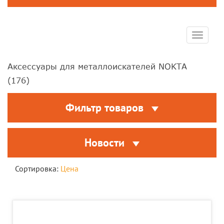
Toggle
navigat
Аксессуары для металлоискателей NOKTA
(
176
)
Фильтр товаров
Новости
Сортировка:
Цена