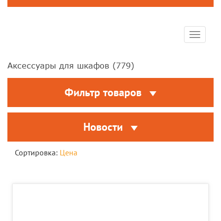
Toggle
navigat
Аксессуары для шкафов (
779
)
Фильтр товаров
Новости
Сортировка:
Цена