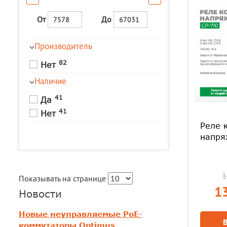
От
До
Производитель
82
Нет
Наличие
41
Да
41
Нет
Реле 
напря
1
Показывать на странице
13
Новости
Новые неуправляемые PoE-
коммутаторы Optimus