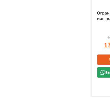
Огран
мощно
1
13
БЫ