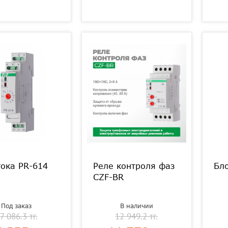
тока PR-614
Реле контроля фаз
Бл
CZF-BR
Под заказ
В наличии
7 086.3 тг.
12 949.2 тг.