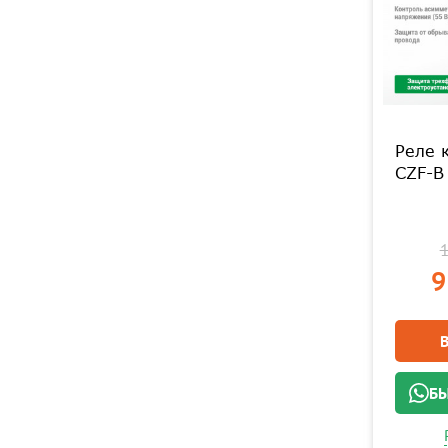
Реле 
CZF-B
1
9
БЫ