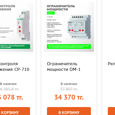
контроля
Ограничитель
Рел
жения CP-710
мощности ОМ-1
В наличии
В наличии
4 385.8 тг.
37 807 тг.
 078 тг.
34 370 тг.
В КОРЗИНУ
В КОРЗИНУ