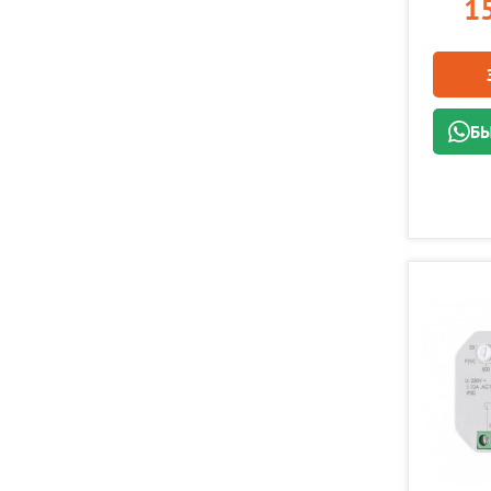
15
БЫ