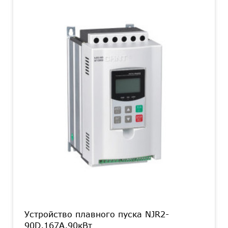
Устройство плавного пуска NJR2-
90D,167А,90кВт