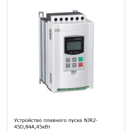
Устройство плавного пуска NJR2-
45D,84А,45кВт