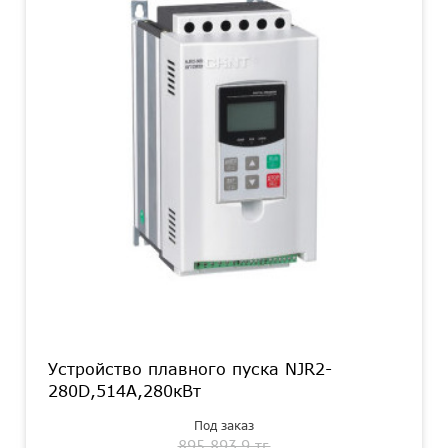
Устройство плавного пуска NJR2-
280D,514А,280кВт
Под заказ
895 893.9 тг.