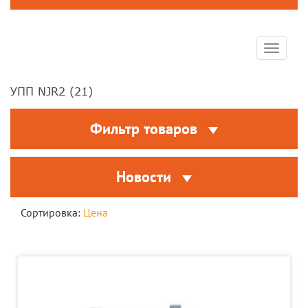
Toggle
navigat
УПП NJR2 (
21
)
Фильтр товаров
Новости
Сортировка:
Цена