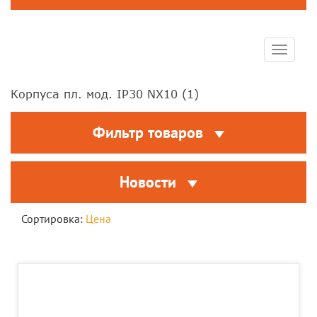
Toggle
navigat
Корпуса пл. мод. IP30 NX10 (
1
)
Фильтр товаров
Новости
Сортировка:
Цена