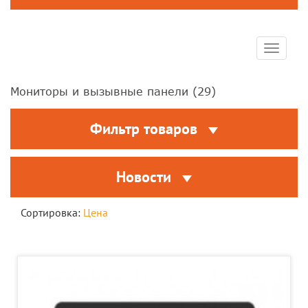
Toggle
navigat
Мониторы и вызывные панели (
29
)
Фильтр товаров
Новости
Сортировка:
Цена