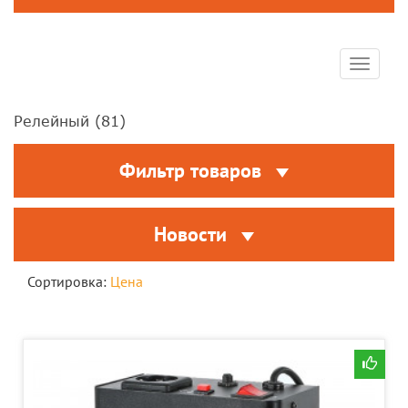
Toggle
navigat
Релейный (
81
)
Фильтр товаров
Новости
Сортировка:
Цена