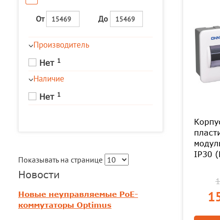
От
До
Производитель
1
Нет
Наличие
1
Нет
Корпу
пласт
модул
IP30 (
Показывать на странице
Новости
1
15
Новые неуправляемые PoE-
коммутаторы Optimus