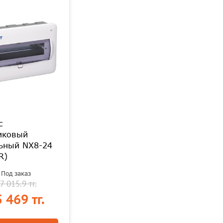
с
иковый
ьный NX8-24
R)
Под заказ
7 015.9 тг.
 469 тг.