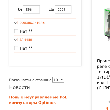
От
До
Производитель
22
Нет
Наличие
22
Нет
Проме
реле 
тести
17(D)/
Показывать на странице
инд. 
Новости
(CHIN
Новые неуправляемые PoE-
коммутаторы Optimus
1