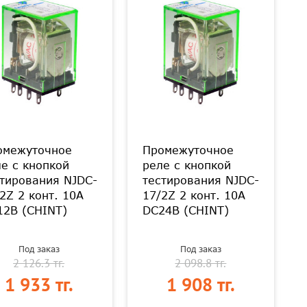
омежуточное
Промежуточное
е с кнопкой
реле с кнопкой
тирования NJDC-
тестирования NJDC-
2Z 2 конт. 10А
17/2Z 2 конт. 10А
12В (CHINT)
DC24В (CHINT)
Под заказ
Под заказ
2 126.3 тг.
2 098.8 тг.
1 933 тг.
1 908 тг.