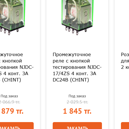
жуточное
Промежуточное
Роз
с кнопкой
реле с кнопкой
для
рования NJDC-
тестирования NJDC-
2 к
S 4 конт. 3А
17/4ZS 4 конт. 3А
 (CHINT)
DC24В (CHINT)
Под заказ
Под заказ
2 066.9 тг.
2 029.5 тг.
 879 тг.
1 845 тг.
ЗАКАЗАТЬ
ЗАКАЗАТЬ