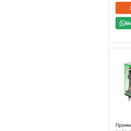
БЫ
Проме