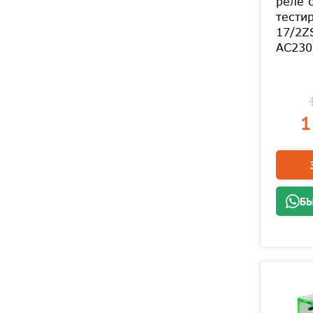
реле 
тести
17/2Z
AC230
1
БЫ