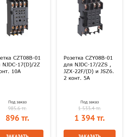
етка CZT08B-01
Розетка CZY08B-01
 NJDC-17(D)/2Z
для NJDC-17/2ZS ,
онт. 10А
JZX-22F/(D) и JSZ6.
2 конт. 5А
Под заказ
Под заказ
985.6 тг.
1 533.4 тг.
896 тг.
1 394 тг.
ЗАКАЗАТЬ
ЗАКАЗАТЬ