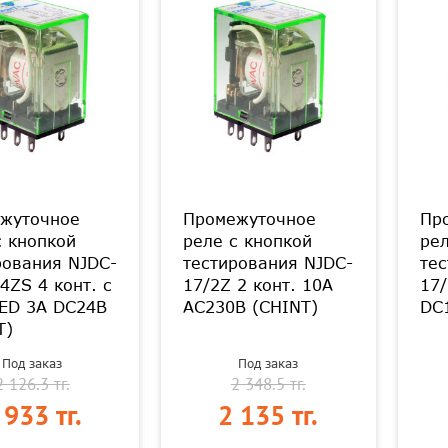
жуточное
Промежуточное
Пр
с кнопкой
реле с кнопкой
рел
рования NJDC-
тестирования NJDC-
тес
4ZS 4 конт. с
17/2Z 2 конт. 10А
17/
LED 3А DC24В
AC230В (CHINT)
DC
T)
Под заказ
Под заказ
2 126.3 тг.
2 348.5 тг.
 933 тг.
2 135 тг.