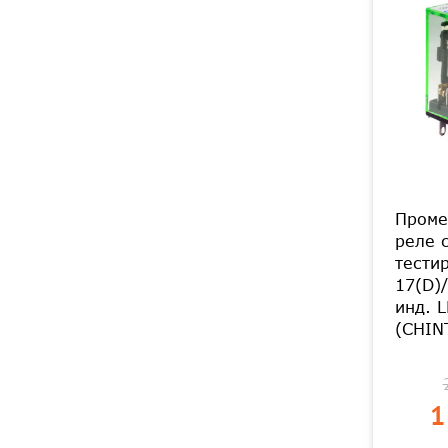
Проме
реле 
тести
17(D)/
инд. 
(CHIN
1