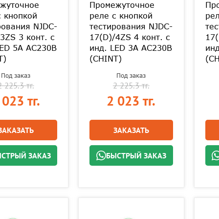
жуточное
Промежуточное
Пр
с кнопкой
реле с кнопкой
рел
рования NJDC-
тестирования NJDC-
тес
3ZS 3 конт. с
17(D)/4ZS 4 конт. с
17(
LED 5А AC230В
инд. LED 3А AC230В
инд
T)
(CHINT)
(CH
Под заказ
Под заказ
2 225.3 тг.
2 225.3 тг.
 023 тг.
2 023 тг.
ЗАКАЗАТЬ
ЗАКАЗАТЬ
СТРЫЙ ЗАКАЗ
БЫСТРЫЙ ЗАКАЗ