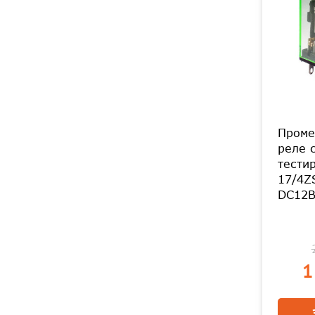
Проме
реле 
тести
17/4Z
DC12В
1