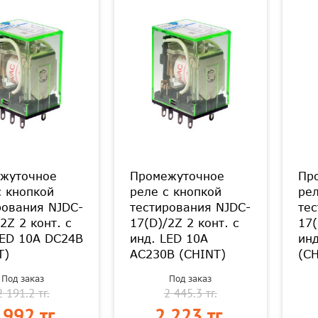
жуточное
Промежуточное
Пр
с кнопкой
реле с кнопкой
рел
рования NJDC-
тестирования NJDC-
тес
2Z 2 конт. с
17(D)/2Z 2 конт. с
17(
LED 10А DC24В
инд. LED 10А
инд
T)
AC230В (CHINT)
(CH
Под заказ
Под заказ
2 191.2 тг.
2 445.3 тг.
 992 тг.
2 223 тг.