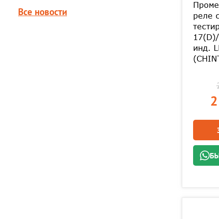
Проме
Все новости
реле 
тести
17(D)/
инд. 
(CHIN
2
БЫ