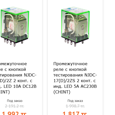
омежуточное
Промежуточное
е с кнопкой
реле с кнопкой
тирования NJDC-
тестирования NJDC-
D)/2Z 2 конт. с
17(D)/2ZS 2 конт. с
. LED 10А DC12В
инд. LED 5А AC230В
INT)
(CHINT)
Под заказ
Под заказ
2 191.2 тг.
1 998.7 тг.
1 992 тг.
1 817 тг.