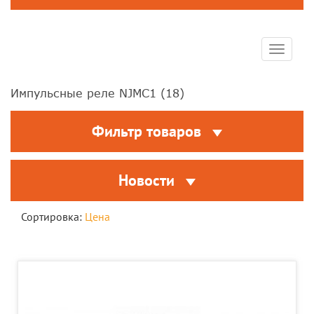
Toggle
navigat
Импульсные реле NJMC1 (
18
)
Фильтр товаров
Новости
Сортировка:
Цена