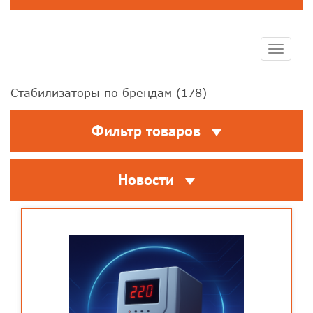
Toggle
navigat
Стабилизаторы по брендам (
178
)
Фильтр товаров
Новости