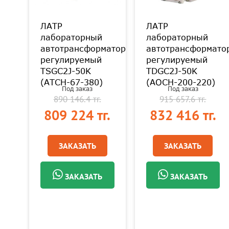
ЛАТР
ЛАТР
лабораторный
лабораторный
атор
автотрансформатор
автотрансформато
регулируемый
регулируемый
TSGC2J-50K
TDGC2J-50K
(АТСН-67-380)
(АОСН-200-220)
Под заказ
Под заказ
890 146.4 тг.
915 657.6 тг.
.
809 224 тг.
832 416 тг.
ЗАКАЗАТЬ
ЗАКАЗАТЬ
ЗАКАЗАТЬ
ЗАКАЗАТЬ