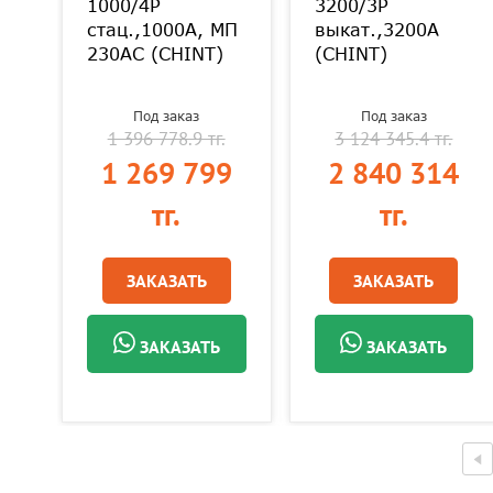
1000/4P
3200/3P
стац.,1000А, МП
выкат.,3200А
230AC (CHINT)
(CHINT)
Под заказ
Под заказ
1 396 778.9 тг.
3 124 345.4 тг.
4
1 269 799
2 840 314
тг.
тг.
ЗАКАЗАТЬ
ЗАКАЗАТЬ
ЗАКАЗАТЬ
ЗАКАЗАТЬ