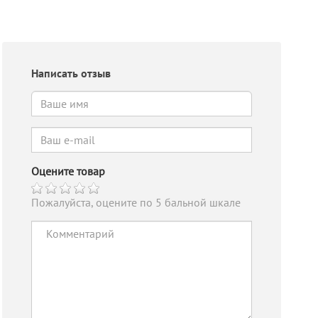
Написать отзыв
Оцените товар
Пожалуйста, оцените по 5 бальной шкале
Выкл.-разъед.
Выкл.-разъед.
Вы
NH1-2000-
NH1-3200-
NH