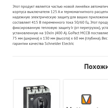
Этот продукт является частью новой линейки автомати
корпуса выключателя 125 А и термомагнитного расцеп
надежную электрическую защиту для ваших приложений.
составляет 415 В переменного тока 50/60 Гц. Этот про
фиксированную тепловую защиту Ir (от перегрузок), ус
установленную на 10xIn (400 А). GoPact MCCB поставля
75 мм (ширина) x 130 мм (высота) x 60 мм (глубина). В
гарантии качества Schneider Electric
Похожи