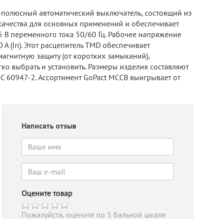
3-полюсный автоматический выключатель, состоящий из
качества для основных применений и обеспечивает
5 В переменного тока 50/60 Гц. Рабочее напряжение
А (In). Этот расцепитель TMD обеспечивает
магнитную защиту (от коротких замыканий),
ко выбрать и установить. Размеры изделия составляют
IEC 60947-2. Ассортимент GoPact MCCB выигрывает от
Написать отзыв
Оцените товар
Пожалуйста, оцените по 5 бальной шкале