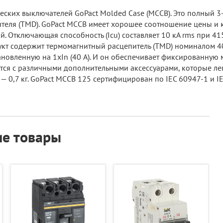
ческих выключателей GoPact Molded Case (MCCB). Это полный 
ителя (TMD). GoPact MCCB имеет хорошее соотношение цены и 
 Отключающая способность (Icu) составляет 10 кА rms при 41
дукт содержит термомагнитный расцепитель (TMD) номиналом 40 
тановленную на 1xIn (40 А). И он обеспечивает фиксированную 
ется с различными дополнительными аксессуарами, которые лег
ес — 0,7 кг. GoPact MCCB 125 сертифицирован по IEC 60947-1 и 
е товары