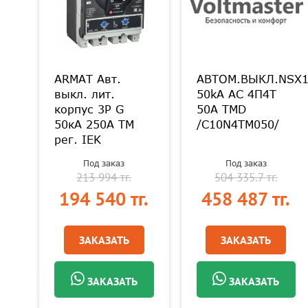
-
ARMAT Авт.
АВТОМ.ВЫКЛ.NSX1
кА
выкл. лит.
50kA AC 4П4Т
корпус 3P G
50A TMD
50кА 250А ТМ
/C10N4TM050/
рег. IEK
Под заказ
Под заказ
213 994 тг.
504 335.7 тг.
.
194 540 тг.
458 487 тг.
ЗАКАЗАТЬ
ЗАКАЗАТЬ
ЗАКАЗАТЬ
ЗАКАЗАТЬ