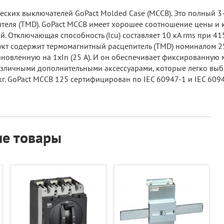
ческих выключателей GoPact Molded Case (MCCB). Это полный 
ителя (TMD). GoPact MCCB имеет хорошее соотношение цены и 
 Отключающая способность (Icu) составляет 10 кА rms при 41
дукт содержит термомагнитный расцепитель (TMD) номиналом 25 
тановленную на 1xIn (25 А). И он обеспечивает фиксированную 
различными дополнительными аксессуарами, которые легко выбр
,7 кг. GoPact MCCB 125 сертифицирован по IEC 60947-1 и IEC 60
е товары