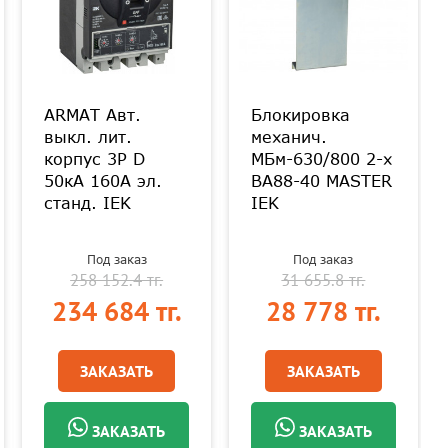
ARMAT Авт.
Блокировка
выкл. лит.
механич.
корпус 3P D
МБм-630/800 2-х
50кА 160А эл.
ВА88-40 MASTER
станд. IEK
IEK
Под заказ
Под заказ
258 152.4 тг.
31 655.8 тг.
234 684 тг.
28 778 тг.
ЗАКАЗАТЬ
ЗАКАЗАТЬ
ЗАКАЗАТЬ
ЗАКАЗАТЬ