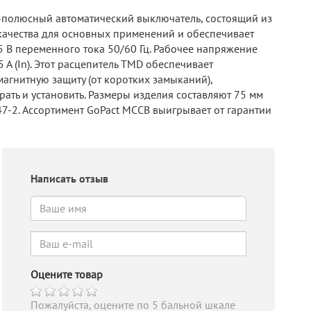
3-полюсный автоматический выключатель, состоящий из
качества для основных применений и обеспечивает
5 В переменного тока 50/60 Гц. Рабочее напряжение
А (In). Этот расцепитель TMD обеспечивает
магнитную защиту (от коротких замыканий),
ать и установить. Размеры изделия составляют 75 мм
947-2. Ассортимент GoPact MCCB выигрывает от гарантии
Написать отзыв
Оцените товар
Пожалуйста, оцените по 5 бальной шкале