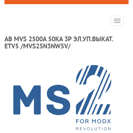
Toggle
navigat
AB MVS 2500A 50KA 3P ЭЛ.УП.ВЫКАТ.
ETV5 /MVS25N3NW5V/