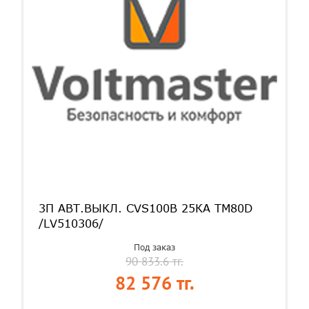
3П АВТ.ВЫКЛ. CVS100B 25КА TM80D
/LV510306/
Под заказ
90 833.6 тг.
82 576 тг.