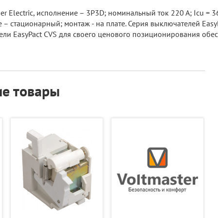
 Electric, исполнение – 3P3D; номинальный ток 220 А; Icu = 36
 – стационарный; монтаж - на плате. Серия выключателей Eas
ли EasyPact CVS для своего ценового позиционирования обес
е товары