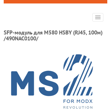
Toggle
navigat
SFP-модуль для M580 HSBY (RJ45, 100м)
/490NAC0100/