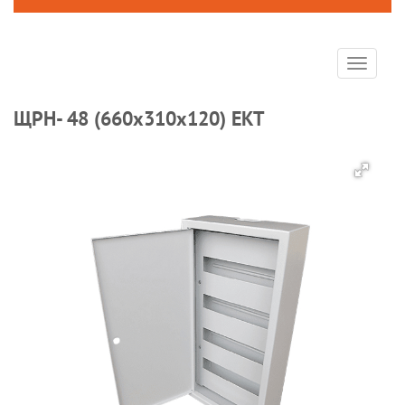
Toggle
navigat
ЩРН- 48 (660x310x120) EKT