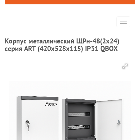
Toggle
navigat
Корпус металлический ЩРн-48(2х24)
серия ART (420х528х115) IP31 QBOX