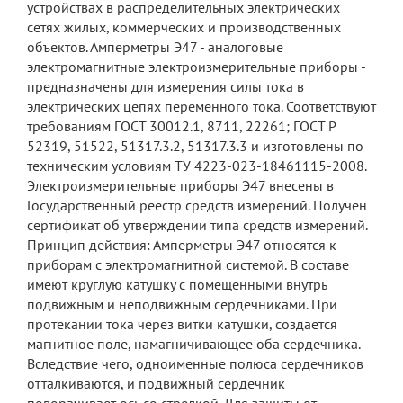
устройствах в распределительных электрических
сетях жилых, коммерческих и производственных
объектов. Амперметры Э47 - аналоговые
электромагнитные электроизмерительные приборы -
предназначены для измерения силы тока в
электрических цепях переменного тока. Соответствуют
требованиям ГОСТ 30012.1, 8711, 22261; ГОСТ Р
52319, 51522, 51317.3.2, 51317.3.3 и изготовлены по
техническим условиям ТУ 4223-023-18461115-2008.
Электроизмерительные приборы Э47 внесены в
Государственный реестр средств измерений. Получен
сертификат об утверждении типа средств измерений.
Принцип действия: Амперметры Э47 относятся к
приборам с электромагнитной системой. В составе
имеют круглую катушку с помещенными внутрь
подвижным и неподвижным сердечниками. При
протекании тока через витки катушки, создается
магнитное поле, намагничивающее оба сердечника.
Вследствие чего, одноименные полюса сердечников
отталкиваются, и подвижный сердечник