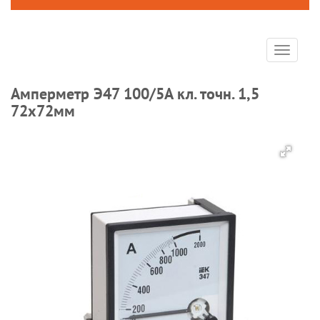
Toggle
navigat
Амперметр Э47 100/5А кл. точн. 1,5
72х72мм