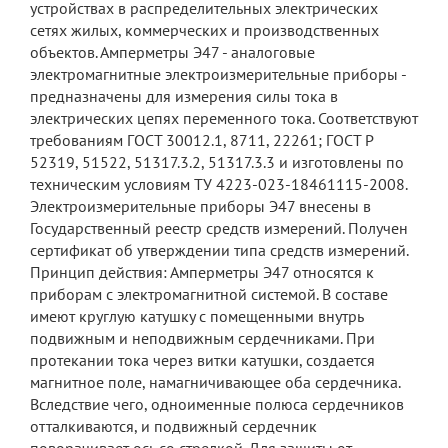
устройствах в распределительных электрических
сетях жилых, коммерческих и производственных
объектов. Амперметры Э47 - аналоговые
электромагнитные электроизмерительные приборы -
предназначены для измерения силы тока в
электрических цепях переменного тока. Соответствуют
требованиям ГОСТ 30012.1, 8711, 22261; ГОСТ Р
52319, 51522, 51317.3.2, 51317.3.3 и изготовлены по
техническим условиям ТУ 4223-023-18461115-2008.
Электроизмерительные приборы Э47 внесены в
Государственный реестр средств измерений. Получен
сертификат об утверждении типа средств измерений.
Принцип действия: Амперметры Э47 относятся к
приборам с электромагнитной системой. В составе
имеют круглую катушку с помещенными внутрь
подвижным и неподвижным сердечниками. При
протекании тока через витки катушки, создается
магнитное поле, намагничивающее оба сердечника.
Вследствие чего, одноименные полюса сердечников
отталкиваются, и подвижный сердечник