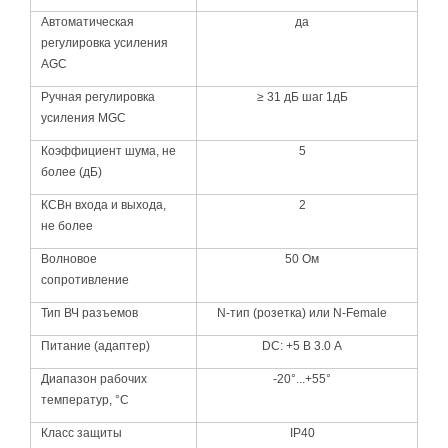
Автоматическая
да
регулировка усиления
AGC
Ручная регулировка
≥ 31 дБ шаг 1дБ
усиления MGC
Коэффициент шума, не
5
более (дБ)
КСВн входа и выхода,
2
не более
Волновое
50 Ом
сопротивление
Тип ВЧ разъемов
N-тип (розетка) или N-Female
Питание (адаптер)
DC: +5 В 3.0 А
Диапазон рабочих
-20°...+55°
температур, °С
Класс защиты
IP40