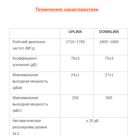
Технические характеристики
UPLINK
DOWNLINK
Рабочий диапазон
1710~1785
1805~1880
частот (МГц)
Коэффициент
70±3
75±3
усиления (дБ)
Максимальная
24±1
27±1
выходная мощность
(дБм)
Максимальная
250
500
выходная мощность
(мВт)
Автоматическая
≥ 20 дБ
регулировка уровня
ALC