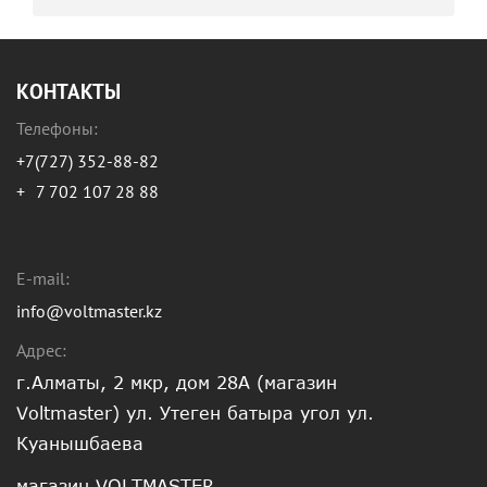
КОНТАКТЫ
Телефоны:
+7(727) 352-88-82
+
7 702 107 28 88
E-mail:
info@voltmaster.kz
Адрес:
г.Алматы, 2 мкр, дом 28А (магазин
Voltmaster) ул. Утеген батыра угол ул.
Куанышбаева
магазин VOLTMASTER