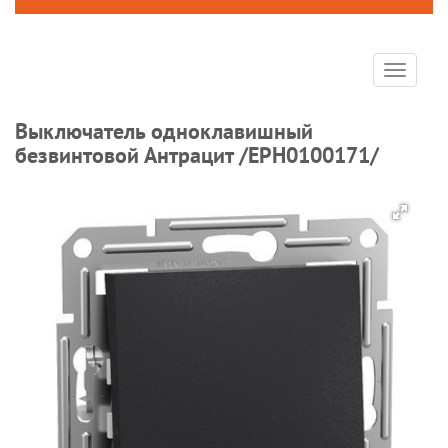
Toggle
navigat
Выключатель одноклавишный
безвинтовой Антрацит /EPH0100171/