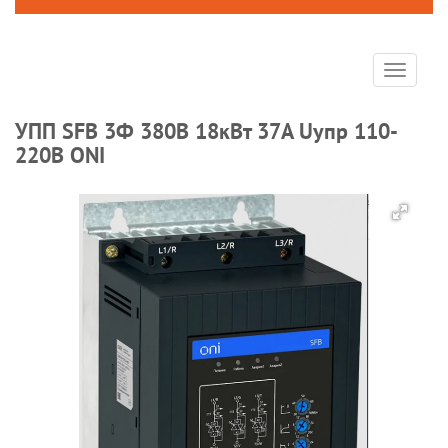
Toggle
navigat
УПП SFB 3Ф 380В 18кВт 37A Uупр 110-
220В ONI