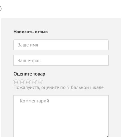
)
Написать отзыв
Оцените товар
Пожалуйста, оцените по 5 бальной шкале
Устройство
Контроллер АВР
Ус
автоматического
NZQ7A RS-485
ав