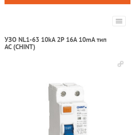
Toggle
navigat
УЗО NL1-63 10kA 2P 16A 10mA тип
AC (CHINT)