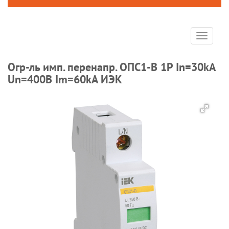
Toggle
navigat
Огр-ль имп. перенапр. ОПС1-B 1Р In=30kA
Un=400B Im=60kA ИЭК