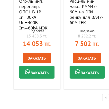
Огр-ль имп.
Расц-ль мин.
перенапр.
макс. РММ47-
ОПС1-B 1Р
60М на DIN-
/
In=30kA
рейку для ВА47-
Un=400B
60M IEK
Im=60kA ИЭК
Под заказ
Под заказ
15 458.3 тг.
8 252.2 тг.
.
14 053 тг.
7 502 тг.
ЗАКАЗАТЬ
ЗАКАЗАТЬ
ЗАКАЗАТЬ
ЗАКАЗАТЬ