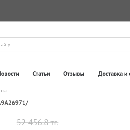
Новости
Статьи
Отзывы
Доставка и 
ства
A9A26971/
52 456.8 тг.