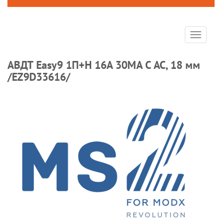
Toggle
navigat
АВДТ Easy9 1П+Н 16A 30MA C АС, 18 мм
/EZ9D33616/