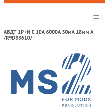
Toggle
navigat
АВДТ 1P+N С 10А 6000A 30мА 18мм А
/R9D88610/