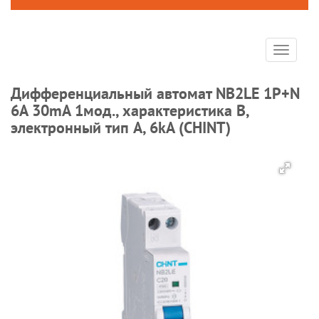
Toggle
navigat
Дифференциальный автомат NB2LE 1P+N
6A 30mA 1мод., характеристика B,
электронный тип A, 6kA (CHINT)