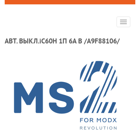
Toggle
navigat
АВТ. ВЫКЛ.iC60H 1П 6A B /A9F88106/