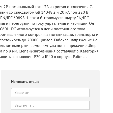
т 2P, номинальный ток 13A и кривую отключения C.
вии со стандартом GB 14048.2 и 20 кА при 220 В
EN/IEC 60898-1, так и бытовому стандарту EN/IEC
я и перегрузки по току, управления и изоляции. Он
9 C60H-DC используется в цепи постоянного тока
промышленного контроля, автоматизации, транспорта и
состойкость до 20000 циклов. Рабочее напряжение Ue
минальное выдерживаемое импульсное напряжение Uimp
га по 9 мм. Степень загрязнения составляет 3. Категория
 защиты составляет IP20 и IP40 в корпусе. Рабочая
Написать отзыв