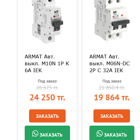
ARMAT Авт.
ARMAT Авт.
 D
выкл. M10N 1P K
выкл. M06N-DC
6А IEK
2P C 32А IEK
Под заказ
Под заказ
26 675 тг.
21 850.4 тг.
.
24 250 тг.
19 864 тг.
ЗАКАЗАТЬ
ЗАКАЗАТЬ
ЗАКАЗАТЬ
ЗАКАЗАТЬ