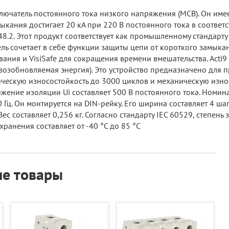
ючатель постоянного тока низкого напряжения (MCB). Он имее
ания достигает 20 кА при 220 В постоянного тока в соответст
8.2. Этот продукт соответствует как промышленному стандарту 
ь сочетает в себе функции защиты цепи от короткого замыкани
ивания и VisiSafe для сокращения времени вмешательства. Acti
возобновляемая энергия). Это устройство предназначено для 
ическую износостойкость до 3000 циклов и механическую изно
ряжение изоляции Ui составляет 500 В постоянного тока. Но
60 Гц. Он монтируется на DIN-рейку. Его ширина составляет 4 ша
Вес составляет 0,256 кг. Согласно стандарту IEC 60529, степень
 хранения составляет от -40 °C до 85 °C
е товары