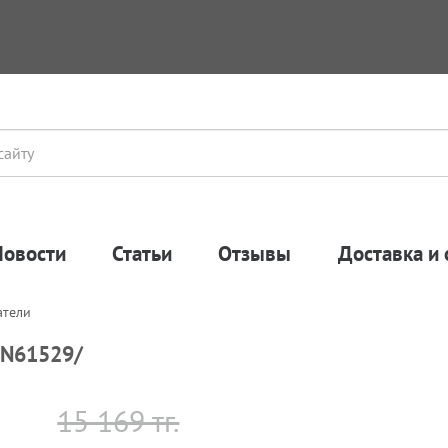
Новости
Статьи
Отзывы
Доставка и 
атели
9N61529/
15 169 тг.