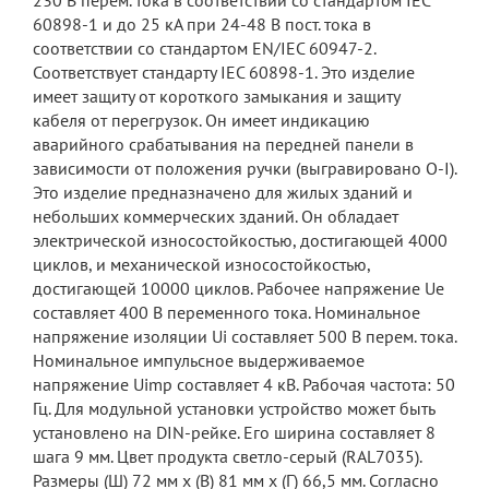
230 В перем. тока в соответствии со стандартом IEC
60898-1 и до 25 кА при 24-48 В пост. тока в
соответствии со стандартом EN/IEC 60947-2.
Соответствует стандарту IEC 60898-1. Это изделие
имеет защиту от короткого замыкания и защиту
кабеля от перегрузок. Он имеет индикацию
аварийного срабатывания на передней панели в
зависимости от положения ручки (выгравировано O-I).
Это изделие предназначено для жилых зданий и
небольших коммерческих зданий. Он обладает
электрической износостойкостью, достигающей 4000
циклов, и механической износостойкостью,
достигающей 10000 циклов. Рабочее напряжение Ue
составляет 400 В переменного тока. Номинальное
напряжение изоляции Ui составляет 500 В перем. тока.
Номинальное импульсное выдерживаемое
напряжение Uimp составляет 4 кВ. Рабочая частота: 50
Гц. Для модульной установки устройство может быть
установлено на DIN-рейке. Его ширина составляет 8
шага 9 мм. Цвет продукта светло-серый (RAL7035).
Размеры (Ш) 72 мм x (В) 81 мм x (Г) 66,5 мм. Согласно