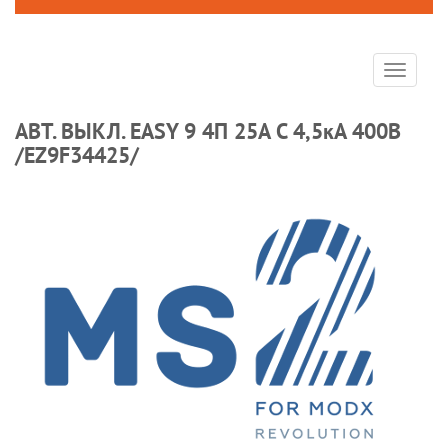
Toggle
navigat
АВТ. ВЫКЛ. EASY 9 4П 25А С 4,5кА 400В
/EZ9F34425/