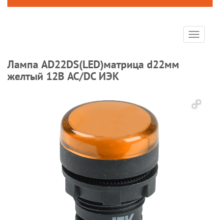
Toggle
navigat
Лампа AD22DS(LED)матрица d22мм
желтый 12В AC/DC ИЭК