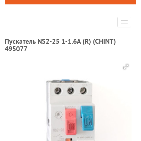
Toggle
navigat
Пускатель NS2-25 1-1.6A (R) (CHINT)
495077