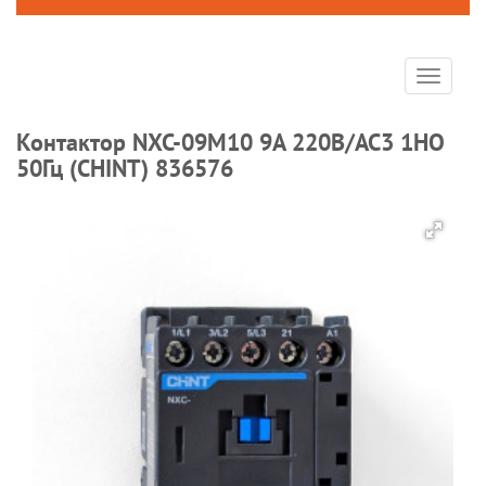
Toggle
navigat
Контактор NXC-09M10 9A 220В/АС3 1НО
50Гц (CHINT) 836576