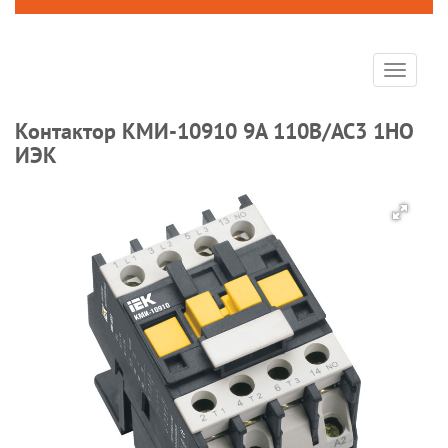
Toggle
navigat
Контактор КМИ-10910 9А 110В/АС3 1НО
ИЭК